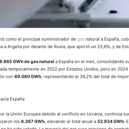
rmó como el principal suministrador de
gas
natural a España, cubr
ca a Argelia por delante de Rusia, que aportó un 23,6%, y de E
8.865 GWh de gas natural
a España en el mes, consolidando su
ncada temporalmente en 2022 por Estados Unidos, pero en 2024 
ión con
69.080 GWh
, representando el 36,2% del total de impo
hacia España
or la Unión Europea debido al conflicto en Ucrania, continúa su
nzaron los
6.367 GWh
, elevando el total anual a
52.934 GWh
. 
l no ha sido vetado. La mayoría del gas ruso proviene de contra