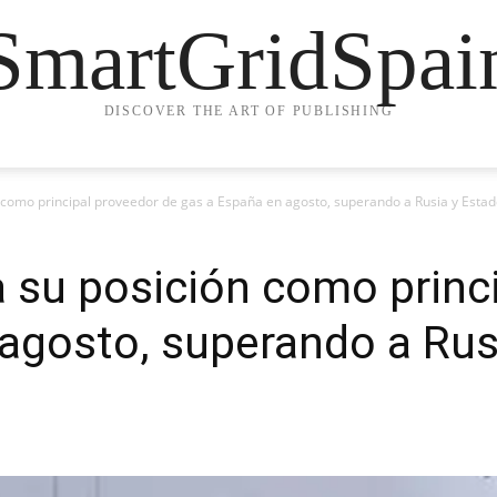
SmartGridSpai
DISCOVER THE ART OF PUBLISHING
n como principal proveedor de gas a España en agosto, superando a Rusia y Esta
a su posición como princ
agosto, superando a Rus