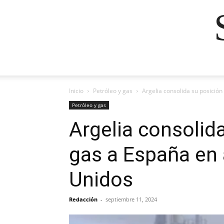
Inicio
Petróleo y gas
Argelia consolida su posició
Petróleo y gas
Argelia consolid
gas a España en 
Unidos
Redacción
-
septiembre 11, 2024