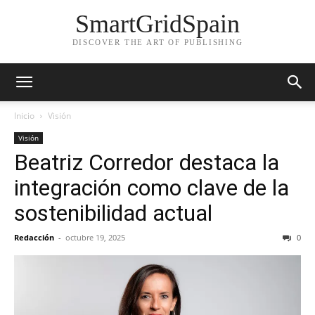
SmartGridSpain
DISCOVER THE ART OF PUBLISHING
Inicio
Visión
Visión
Beatriz Corredor destaca la
integración como clave de la
sostenibilidad actual
Redacción
-
octubre 19, 2025
0