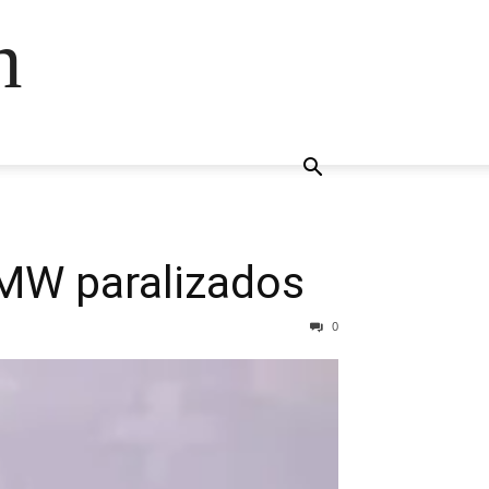
n
 MW paralizados
0