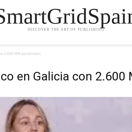
SmartGridSpai
DISCOVER THE ART OF PUBLISHING
con 2.600 MW paralizados
co en Galicia con 2.600