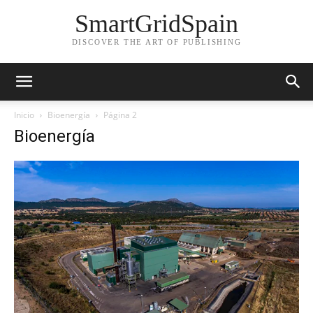
SmartGridSpain
DISCOVER THE ART OF PUBLISHING
Inicio
Bioenergía
Página 2
Bioenergía