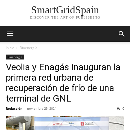
SmartGridSpain
DISCOVER THE ART OF PUBLISHING
Inicio
Bioenergía
Bioenergía
Veolia y Enagás inauguran la
primera red urbana de
recuperación de frío de una
terminal de GNL
Redacción
-
noviembre 25, 2024
0