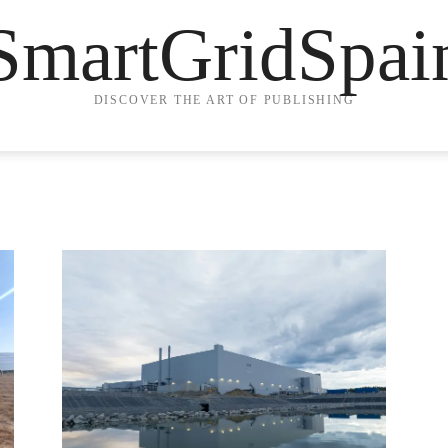
SmartGridSpai
DISCOVER THE ART OF PUBLISHING