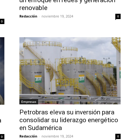
un enfoque en redes y generación
renovable
Redacción
-
noviembre 19, 2024
0
0
Empresas
Petrobras eleva su inversión para
consolidar su liderazgo energético
a
en Sudamérica
Redacción
-
noviembre 19, 2024
0
0