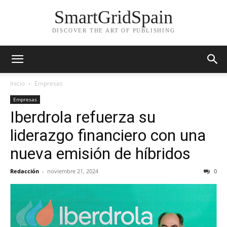
SmartGridSpain
DISCOVER THE ART OF PUBLISHING
Inicio
Empresas
Empresas
Iberdrola refuerza su
liderazgo financiero con una
nueva emisión de híbridos
Redacción
-
noviembre 21, 2024
0