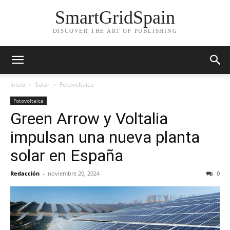
SmartGridSpain
DISCOVER THE ART OF PUBLISHING
Inicio
Solar
Fotovoltaica
Fotovoltaica
Green Arrow y Voltalia
impulsan una nueva planta
solar en España
Redacción
-
noviembre 20, 2024
0