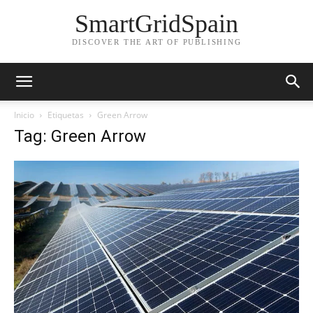
SmartGridSpain
DISCOVER THE ART OF PUBLISHING
Inicio
Etiquetas
Green Arrow
Tag: Green Arrow