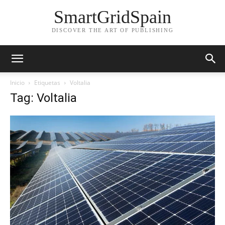
SmartGridSpain
DISCOVER THE ART OF PUBLISHING
Inicio
Etiquetas
Voltalia
Tag: Voltalia