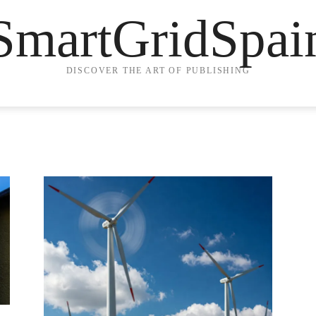
SmartGridSpai
DISCOVER THE ART OF PUBLISHING