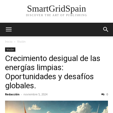
SmartGridSpain
DISCOVER THE ART OF PUBLISHING
Inicio
Visión
Visión
Crecimiento desigual de las
energías limpias:
Oportunidades y desafíos
globales.
Redacción
-
noviembre 5, 2024
0