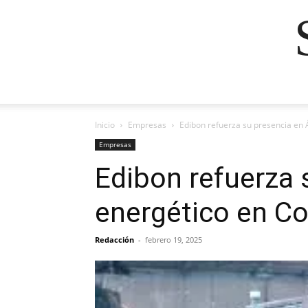
Inicio
Empresas
Edibon refuerza su presencia en Á
Empresas
Edibon refuerza 
energético en Co
Redacción
-
febrero 19, 2025