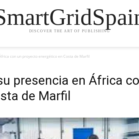
SmartGridSpai
DISCOVER THE ART OF PUBLISHING
frica con un proyecto energético en Costa de Marfil
su presencia en África c
sta de Marfil