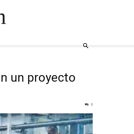
n
on un proyecto
0