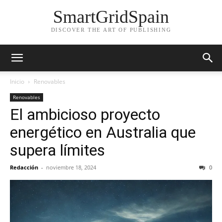
SmartGridSpain
DISCOVER THE ART OF PUBLISHING
Inicio
Renovables
Renovables
El ambicioso proyecto
energético en Australia que
supera límites
Redacción
-
noviembre 18, 2024
0