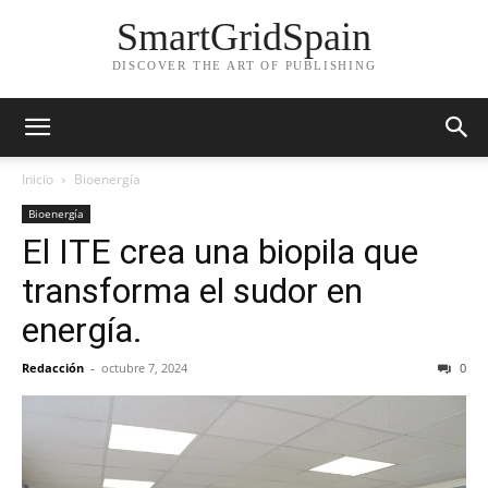
SmartGridSpain
DISCOVER THE ART OF PUBLISHING
Inicio
Bioenergía
Bioenergía
El ITE crea una biopila que
transforma el sudor en
energía.
Redacción
-
octubre 7, 2024
0