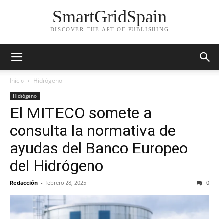
SmartGridSpain
DISCOVER THE ART OF PUBLISHING
Inicio
Hidrógeno
Hidrógeno
El MITECO somete a
consulta la normativa de
ayudas del Banco Europeo
del Hidrógeno
Redacción
-
febrero 28, 2025
0