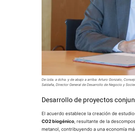
De izda. a dcha. y de abajo a arriba: Arturo Gonzalo, Con
Saldaña, Director General de Desarrollo de Negocio y Soci
Desarrollo de proyectos conju
El acuerdo establece la creación de estudio
CO2 biogénico
, resultante de la descompos
metanol, contribuyendo a una economía más 