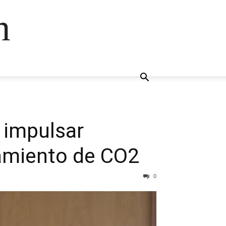
n
 impulsar
amiento de CO2
0