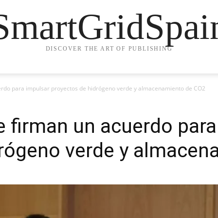
SmartGridSpai
DISCOVER THE ART OF PUBLISHING
erdo para impulsar proyectos de hidrógeno verde y almacenamiento de CO2
 firman un acuerdo para
drógeno verde y almacen