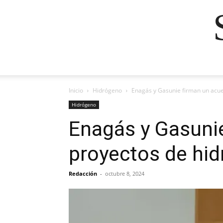
Inicio
Hidrógeno
Enagás y Gasunie firman un acu
Hidrógeno
Enagás y Gasunie
proyectos de hi
Redacción
-
octubre 8, 2024