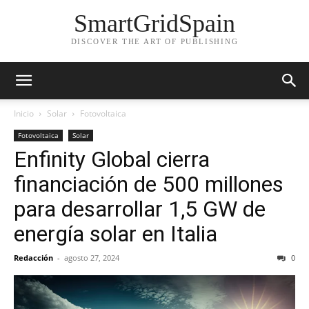
SmartGridSpain
DISCOVER THE ART OF PUBLISHING
Inicio
Solar
Fotovoltaica
Fotovoltaica
Solar
Enfinity Global cierra
financiación de 500 millones
para desarrollar 1,5 GW de
energía solar en Italia
Redacción
-
agosto 27, 2024
0