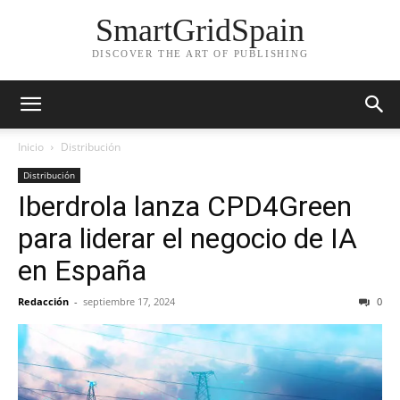
SmartGridSpain
DISCOVER THE ART OF PUBLISHING
Inicio
Distribución
Distribución
Iberdrola lanza CPD4Green
para liderar el negocio de IA
en España
Redacción
-
septiembre 17, 2024
0