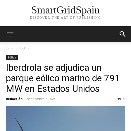
SmartGridSpain
DISCOVER THE ART OF PUBLISHING
Inicio
Eólica
Eólica
Iberdrola se adjudica un
parque eólico marino de 791
MW en Estados Unidos
Redacción
-
septiembre 7, 2024
0