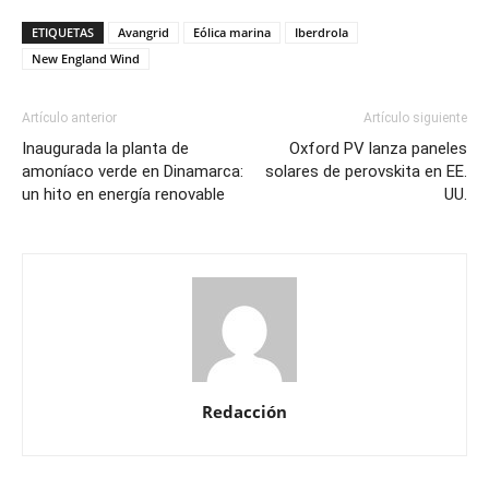
ETIQUETAS
Avangrid
Eólica marina
Iberdrola
New England Wind
Artículo anterior
Artículo siguiente
Inaugurada la planta de
Oxford PV lanza paneles
amoníaco verde en Dinamarca:
solares de perovskita en EE.
un hito en energía renovable
UU.
Redacción