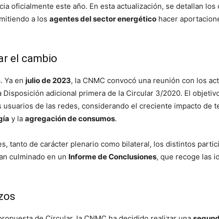
cia oficialmente este año. En esta actualización, se detallan los
rmitiendo a los
agentes del sector energético
hacer aportacione
ar el cambio
. Ya en
julio de 2023
, la CNMC convocó una reunión con los act
 Disposición adicional primera de la Circular 3/2020. El objetivo
s usuarios de las redes, considerando el creciente impacto de
gía
y la
agregación de consumos
.
 tanto de carácter plenario como bilateral, los distintos parti
han culminado en un
Informe de Conclusiones
, que recoge las i
zos
propuesta de Circular, la CNMC ha decidido realizar una
segund