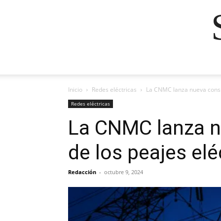
Inicio
Redes eléctricas
La CNMC lanza nueva consult
Redes eléctricas
La CNMC lanza nu
de los peajes elé
Redacción
-
octubre 9, 2024