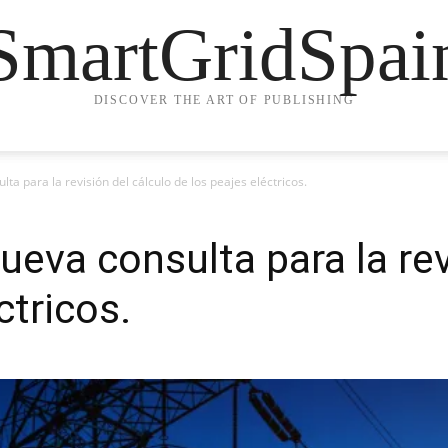
SmartGridSpai
DISCOVER THE ART OF PUBLISHING
a para la revisión del cálculo de los peajes eléctricos.
eva consulta para la rev
ctricos.