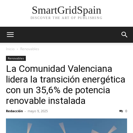
SmartGridSpain
DISCOVER THE ART OF PUBLISHING
Inicio
Renovables
Renovables
La Comunidad Valenciana
lidera la transición energética
con un 35,6% de potencia
renovable instalada
Redacción
-
mayo 9, 2025
0