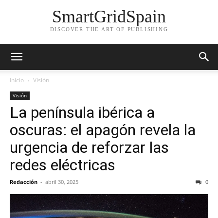
SmartGridSpain
DISCOVER THE ART OF PUBLISHING
Inicio
Visión
Visión
La península ibérica a
oscuras: el apagón revela la
urgencia de reforzar las
redes eléctricas
Redacción
-
abril 30, 2025
0