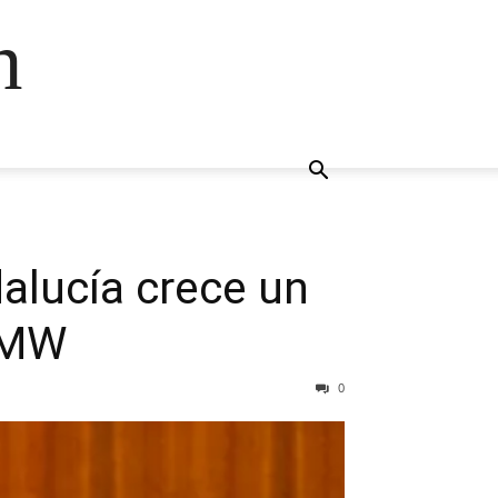
n
dalucía crece un
0 MW
0