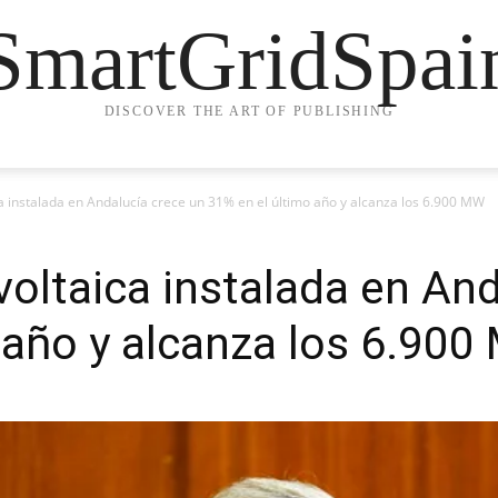
SmartGridSpai
DISCOVER THE ART OF PUBLISHING
ca instalada en Andalucía crece un 31% en el último año y alcanza los 6.900 MW
voltaica instalada en An
 año y alcanza los 6.90