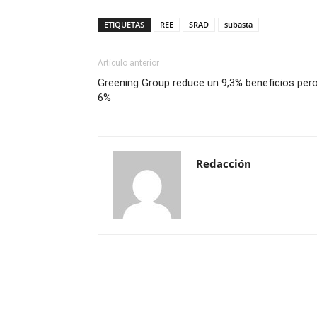
ETIQUETAS
REE
SRAD
subasta
Artículo anterior
Greening Group reduce un 9,3% beneficios per
6%
Redacción