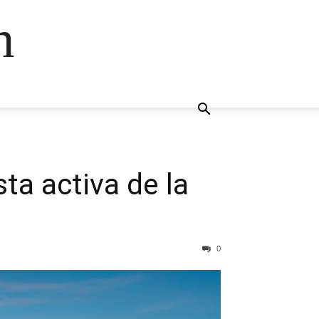
n
ta activa de la
0