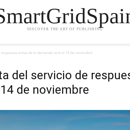
SmartGridSpai
DISCOVER THE ART OF PUBLISHING
de respuesta activa de la demanda será el 14 de noviembre
a del servicio de respues
 14 de noviembre