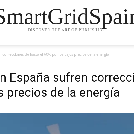
SmartGridSpai
DISCOVER THE ART OF PUBLISHING
 correcciones de hasta el 60% por los bajos precios de la energía
n España sufren correcci
 precios de la energía