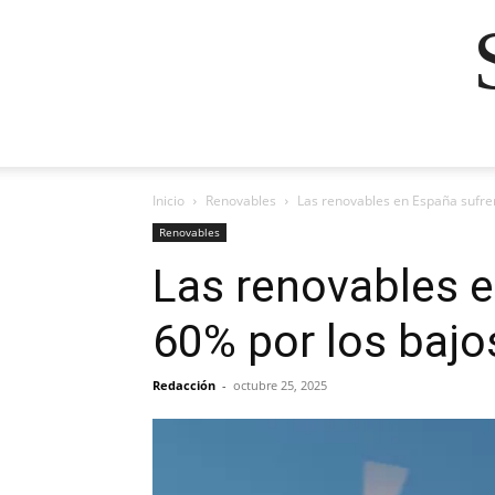
Inicio
Renovables
Las renovables en España sufren
Renovables
Las renovables e
60% por los bajos
Redacción
-
octubre 25, 2025