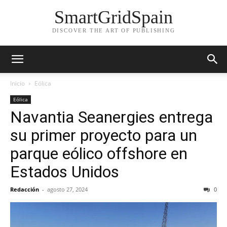
SmartGridSpain
DISCOVER THE ART OF PUBLISHING
Inicio
Eólica
Eólica
Navantia Seanergies entrega
su primer proyecto para un
parque eólico offshore en
Estados Unidos
Redacción
-
agosto 27, 2024
0