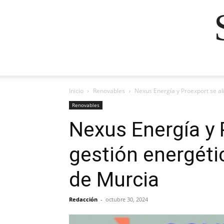
Inicio
Renovables
Nexus Energía y Proexport se al
Renovables
Nexus Energía y 
gestión energéti
de Murcia
Redacción
-
octubre 30, 2024