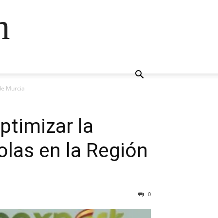
n
 de Murcia
ptimizar la
olas en la Región
0