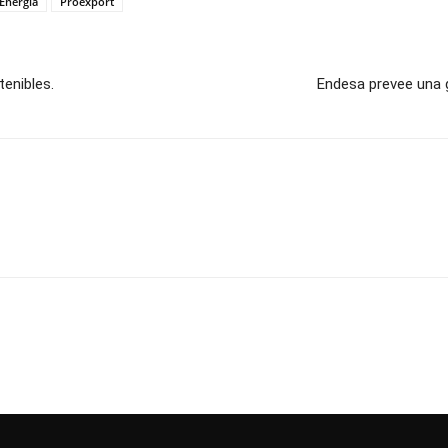
Energía
Proexport
enibles.
Endesa prevee una 