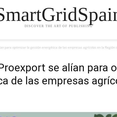
SmartGridSpai
DISCOVER THE ART OF PUBLISHING
ían para optimizar la gestión energética de las empresas agrícolas en la Región
Proexport se alían para o
ca de las empresas agríc