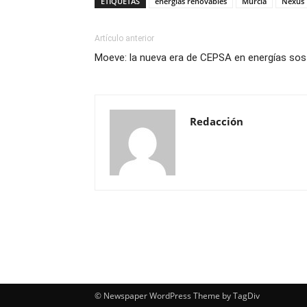
ETIQUETAS
energías renovables
Murcia
Nexus 
Artículo anterior
Moeve: la nueva era de CEPSA en energías sost
Redacción
© Newspaper WordPress Theme by TagDiv