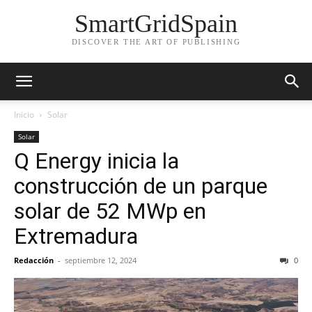
SmartGridSpain
DISCOVER THE ART OF PUBLISHING
Inicio
Solar
Solar
Q Energy inicia la
construcción de un parque
solar de 52 MWp en
Extremadura
Redacción
-
septiembre 12, 2024
0