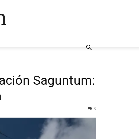
n
stación Saguntum:
a
0