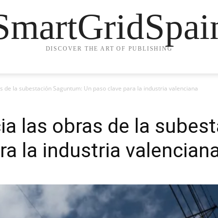
SmartGridSpai
DISCOVER THE ART OF PUBLISHING
ras de la subestación Saguntum: Un paso clave para la industria valenciana
icia las obras de la sube
a la industria valencian