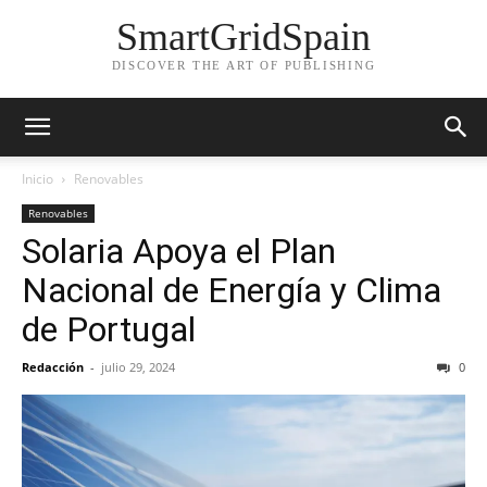
SmartGridSpain
DISCOVER THE ART OF PUBLISHING
Inicio
Renovables
Renovables
Solaria Apoya el Plan
Nacional de Energía y Clima
de Portugal
Redacción
-
julio 29, 2024
0