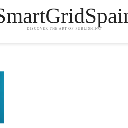
SmartGridSpai
DISCOVER THE ART OF PUBLISHING