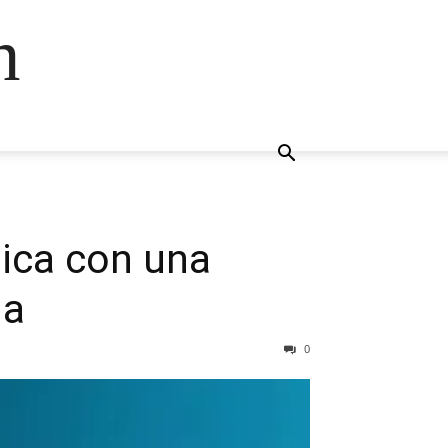
n
tica con una
ga
0