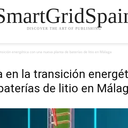
SmartGridSpai
DISCOVER THE ART OF PUBLISHING
nsición energética con una nueva planta de baterías de litio en Málaga
 en la transición energé
aterías de litio en Mála