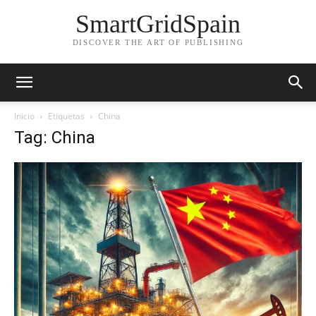
SmartGridSpain
DISCOVER THE ART OF PUBLISHING
Inicio
Etiquetas
China
Tag: China