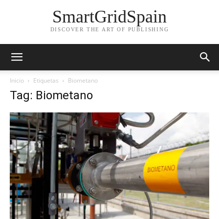
SmartGridSpain
DISCOVER THE ART OF PUBLISHING
Inicio
Etiquetas
Biometano
Tag: Biometano