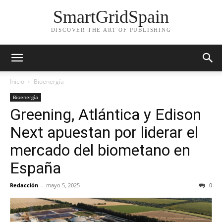
SmartGridSpain
DISCOVER THE ART OF PUBLISHING
Inicio
Bioenergía
Bioenergía
Greening, Atlántica y Edison
Next apuestan por liderar el
mercado del biometano en
España
Redacción
-
mayo 5, 2025
0