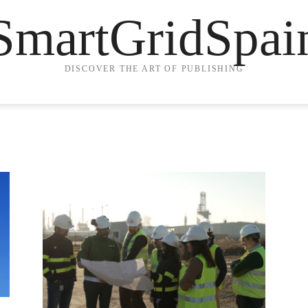
SmartGridSpai
DISCOVER THE ART OF PUBLISHING