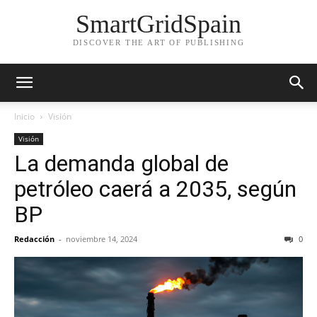
SmartGridSpain
DISCOVER THE ART OF PUBLISHING
Inicio
Visión
Visión
La demanda global de
petróleo caerá a 2035, según
BP
Redacción
-
noviembre 14, 2024
0