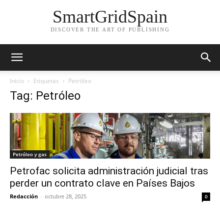
SmartGridSpain
DISCOVER THE ART OF PUBLISHING
Inicio
Etiquetas
Petróleo
Tag: Petróleo
Petróleo y gas
Petrofac solicita administración judicial tras
perder un contrato clave en Países Bajos
Redacción
-
octubre 28, 2025
0