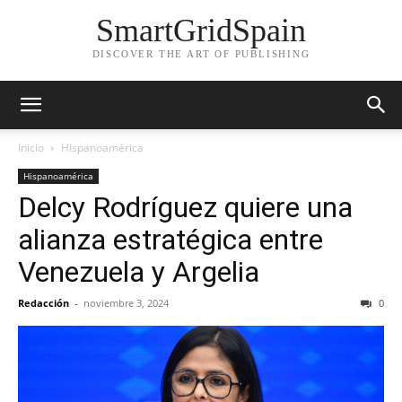
SmartGridSpain
DISCOVER THE ART OF PUBLISHING
Inicio
Hispanoamérica
Hispanoamérica
Delcy Rodríguez quiere una
alianza estratégica entre
Venezuela y Argelia
Redacción
-
noviembre 3, 2024
0