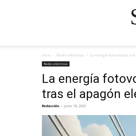
Inicio
Redes eléctricas
La energía fotovoltaica y el
Redes eléctricas
La energía fotovo
tras el apagón el
Redacción
-
junio 18, 2025