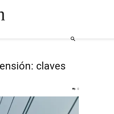
n
tensión: claves
0