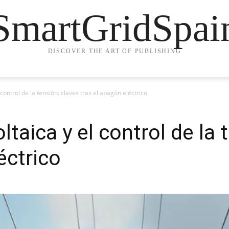
SmartGridSpai
DISCOVER THE ART OF PUBLISHING
 control de la tensión: claves tras el apagón eléctrico
ltaica y el control de la 
éctrico