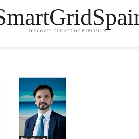
SmartGridSpai
DISCOVER THE ART OF PUBLISHING
Redes eléctricas