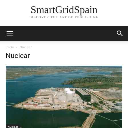
SmartGridSpain
DISCOVER THE ART OF PUBLISHING
Inicio
Nuclear
Nuclear
Nuclear