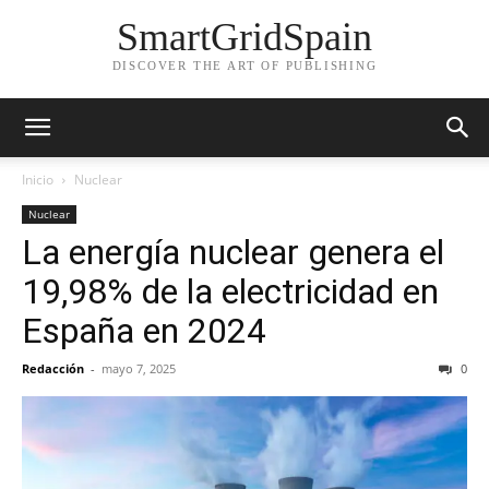
SmartGridSpain
DISCOVER THE ART OF PUBLISHING
Inicio
Nuclear
Nuclear
La energía nuclear genera el
19,98% de la electricidad en
España en 2024
Redacción
-
mayo 7, 2025
0