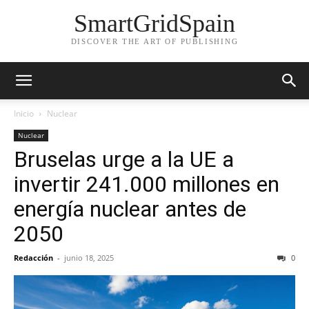
SmartGridSpain
DISCOVER THE ART OF PUBLISHING
Inicio
Nuclear
Nuclear
Bruselas urge a la UE a
invertir 241.000 millones en
energía nuclear antes de
2050
Redacción
-
junio 18, 2025
0