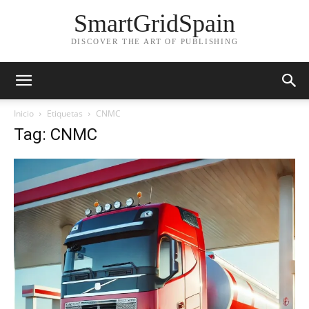
SmartGridSpain
DISCOVER THE ART OF PUBLISHING
Inicio
Etiquetas
CNMC
Tag: CNMC