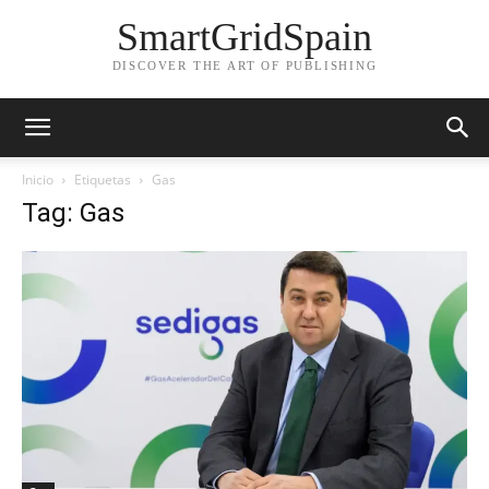
SmartGridSpain
DISCOVER THE ART OF PUBLISHING
Inicio
Etiquetas
Gas
Tag: Gas