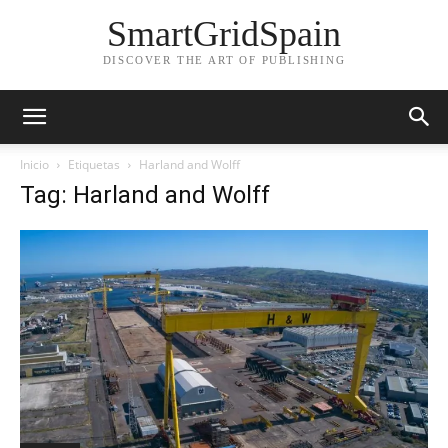
SmartGridSpain
DISCOVER THE ART OF PUBLISHING
Inicio
Etiquetas
Harland and Wolff
Tag: Harland and Wolff