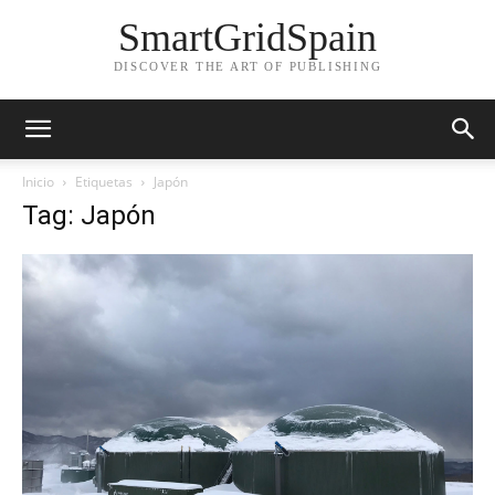
SmartGridSpain
DISCOVER THE ART OF PUBLISHING
Inicio
Etiquetas
Japón
Tag: Japón