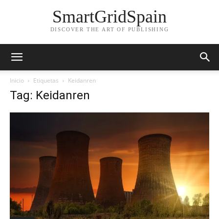
SmartGridSpain
DISCOVER THE ART OF PUBLISHING
Inicio
Etiquetas
Keidanren
Tag: Keidanren